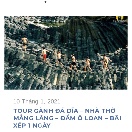
10 Tháng 1, 2021
TOUR GÀNH ĐÁ DĨA – NHÀ THỜ
MẰNG LĂNG – ĐẦM Ô LOAN – BÃI
XÉP 1 NGÀY