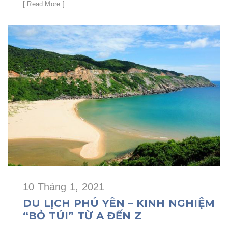
[ Read More ]
10 Tháng 1, 2021
DU LỊCH PHÚ YÊN – KINH NGHIỆM
“BỎ TÚI” TỪ A ĐẾN Z