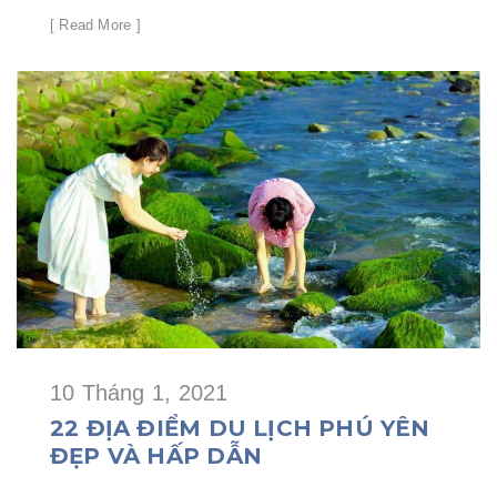
[ Read More ]
10 Tháng 1, 2021
22 ĐỊA ĐIỂM DU LỊCH PHÚ YÊN
ĐẸP VÀ HẤP DẪN